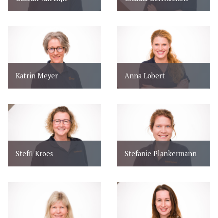
Katrin Meyer
Anna Lobert
Steffi Kroes
Stefanie Plankermann